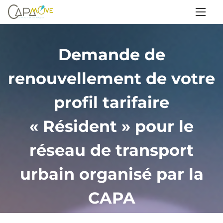
A
l
l
e
Demande de
r
renouvellement de votre
a
u
profil tarifaire
c
o
« Résident » pour le
n
réseau de transport
t
e
urbain organisé par la
n
u
CAPA