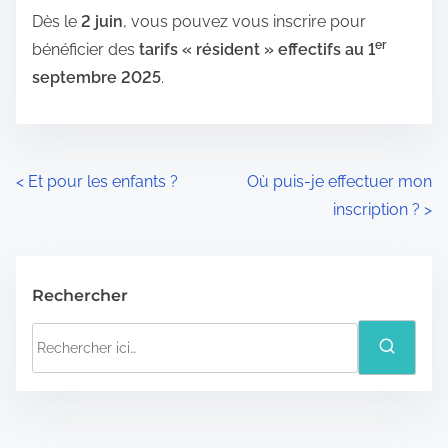
Dès le
2 juin
, vous pouvez vous inscrire pour
er
bénéficier des
tarifs « résident » effectifs au 1
septembre 2025
.
N
<
Et pour les enfants ?
Où puis-je effectuer mon
inscription ?
>
a
v
Rechercher
i
R
g
e
a
c
h
t
e