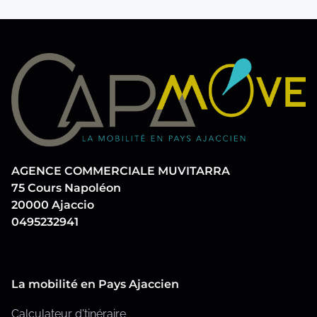
i
r
o
c
h
n
e
d
r
i
e
c
s
i
AGENCE COMMERCIALE MUVITARRA
…
p
75 Cours Napoléon
20000 Ajaccio
u
0495232941
b
l
La mobilité en Pays Ajaccien
i
Calculateur d'tinéraire