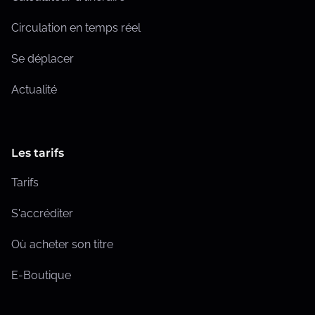
c
Circulation en temps réel
a
Se déplacer
t
i
Actualité
o
n
Les tarifs
s
Tarifs
S'accréditer
Où acheter son titre
E-Boutique