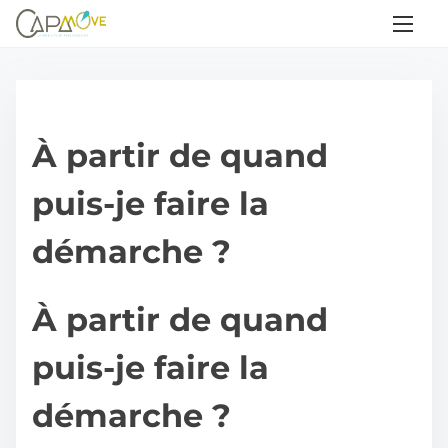
A
l
l
e
r
À partir de quand
a
u
puis-je faire la
c
o
démarche ?
n
t
À partir de quand
e
n
puis-je faire la
u
démarche ?