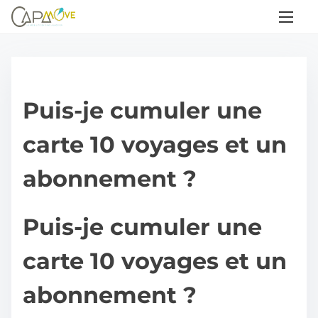
A
l
l
e
r
Puis-je cumuler une
a
u
carte 10 voyages et un
c
o
abonnement ?
n
t
Puis-je cumuler une
e
n
carte 10 voyages et un
u
abonnement ?