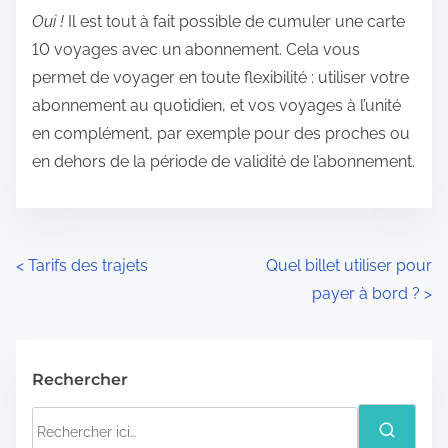
Oui !
Il est tout à fait possible de cumuler une carte
10 voyages avec un abonnement. Cela vous
permet de voyager en toute flexibilité : utiliser votre
abonnement au quotidien, et vos voyages à l’unité
en complément, par exemple pour des proches ou
en dehors de la période de validité de l’abonnement.
N
<
Tarifs des trajets
Quel billet utiliser pour
payer à bord ?
>
a
v
Rechercher
i
R
g
e