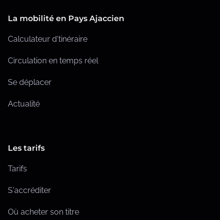
l
La mobilité en Pays Ajaccien
i
Calculateur d'tinéraire
c
Circulation en temps réel
a
Se déplacer
t
i
Actualité
o
n
Les tarifs
s
Tarifs
S'accréditer
Où acheter son titre