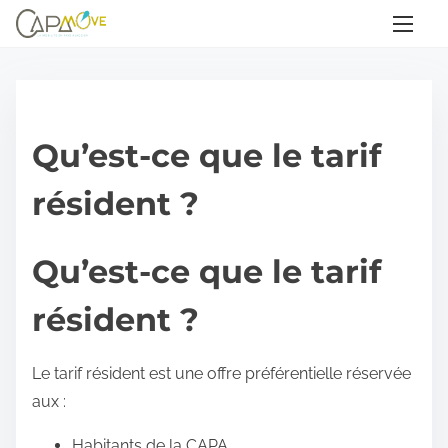
A
l
l
e
r
Qu’est-ce que le tarif
a
u
résident ?
c
o
Qu’est-ce que le tarif
n
t
résident ?
e
n
Le tarif résident est une offre préférentielle réservée
u
aux :
Habitants de la CAPA,