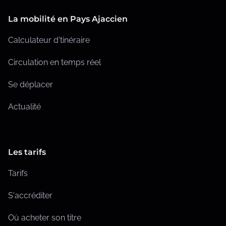
i
La mobilité en Pays Ajaccien
c
Calculateur d'tinéraire
a
Circulation en temps réel
t
Se déplacer
i
Actualité
o
n
s
Les tarifs
Tarifs
S'accréditer
Où acheter son titre