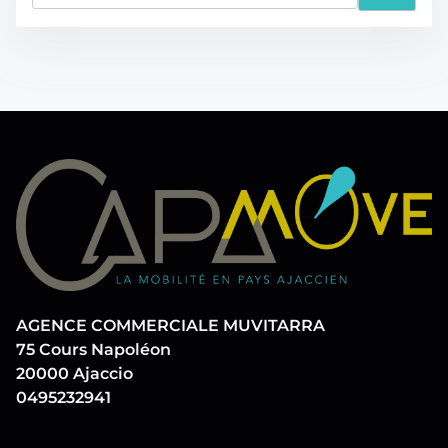
c
t
h
i
e
o
r
c
n
h
d
e
r
e
i
s
c
i
p
AGENCE COMMERCIALE MUVITARRA
…
u
75 Cours Napoléon
20000 Ajaccio
b
0495232941
l