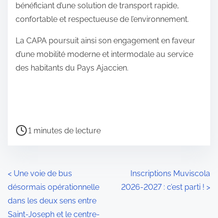
bénéficiant d’une solution de transport rapide,
confortable et respectueuse de l’environnement.
La CAPA poursuit ainsi son engagement en faveur
d’une mobilité moderne et intermodale au service
des habitants du Pays Ajaccien.
T
1 minutes de lecture
e
m
p
N
<
Une voie de bus
Inscriptions Muviscola
s
désormais opérationnelle
2026-2027 : c’est parti !
>
a
d
dans les deux sens entre
e
v
Saint-Joseph et le centre-