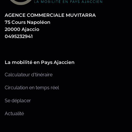
c
c
u
i
a
AGENCE COMMERCIALE MUVITARRA
b
…
t
75 Cours Napoléon
i
l
20000 Ajaccio
o
0495232941
i
n
c
La mobilité en Pays Ajaccien
a
Calculateur d'tinéraire
t
Circulation en temps réel
i
o
Se déplacer
n
Actualité
s