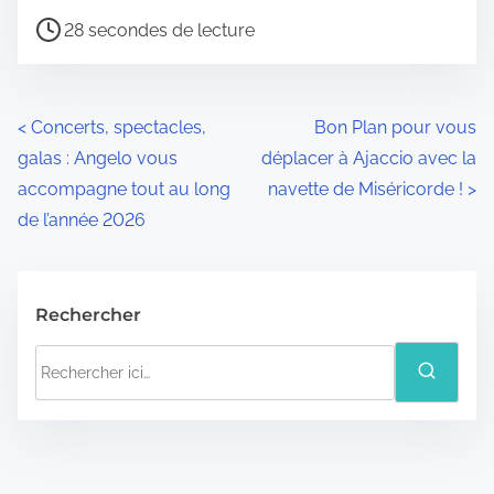
T
28 secondes de lecture
e
m
p
N
<
Concerts, spectacles,
Bon Plan pour vous
s
galas : Angelo vous
déplacer à Ajaccio avec la
a
d
accompagne tout au long
navette de Miséricorde !
>
e
v
de l’année 2026
l
i
e
g
c
Rechercher
t
a
R
u
e
t
r
c
e
i
h
d
o
e
e