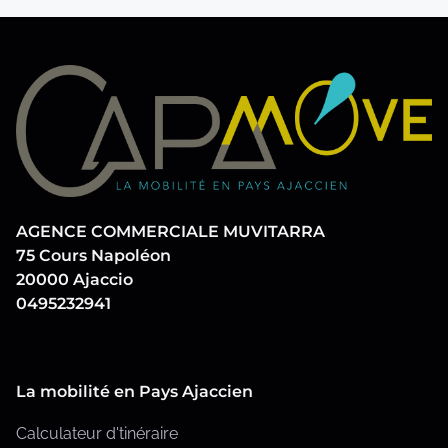
r
l
n
c
a
d
h
p
e
e
u
r
b
s
i
l
c
p
i
i
c
u
AGENCE COMMERCIALE MUVITARRA
…
a
75 Cours Napoléon
b
t
20000 Ajaccio
i
0495232941
l
o
i
n
c
La mobilité en Pays Ajaccien
a
Calculateur d'tinéraire