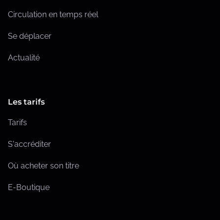
t
Circulation en temps réel
i
Se déplacer
o
Actualité
n
s
Les tarifs
Tarifs
S'accréditer
Où acheter son titre
E-Boutique