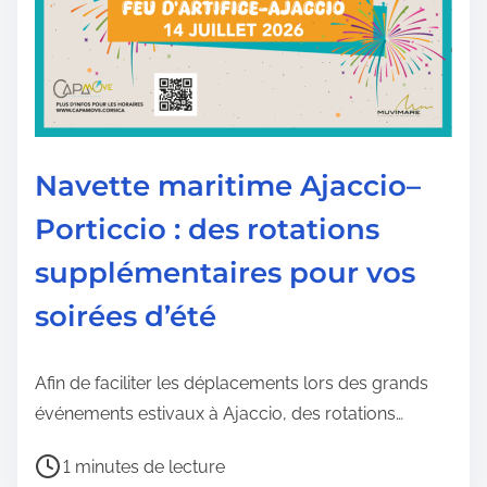
e
d
e
l
a
p
Navette maritime Ajaccio–
u
Porticcio : des rotations
b
l
supplémentaires pour vos
i
soirées d’été
c
a
t
Afin de faciliter les déplacements lors des grands
i
événements estivaux à Ajaccio, des rotations…
o
T
n
1 minutes de lecture