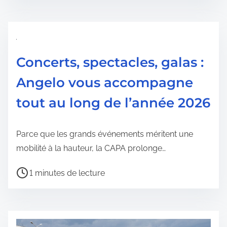
m
o
p
n
s
d
Concerts, spectacles, galas :
e
Angelo vous accompagne
l
e
tout au long de l’année 2026
c
t
Parce que les grands événements méritent une
u
mobilité à la hauteur, la CAPA prolonge…
r
e
T
1 minutes de lecture
d
e
e
m
l
p
a
s