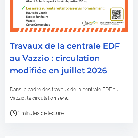
a
p
u
b
l
Travaux de la centrale EDF
i
c
au Vazzio : circulation
a
modifiée en juillet 2026
t
i
o
Dans le cadre des travaux de la centrale EDF au
n
Vazzio, la circulation sera…
T
1 minutes de lecture
e
m
p