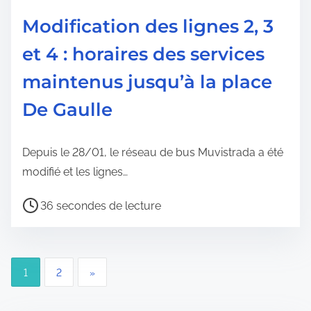
p
Modification des lignes 2, 3
u
et 4 : horaires des services
b
l
maintenus jusqu’à la place
i
De Gaulle
c
a
t
Depuis le 28/01, le réseau de bus Muvistrada a été
i
modifié et les lignes…
o
T
36 secondes de lecture
n
e
m
p
P
1
2
»
s
a
d