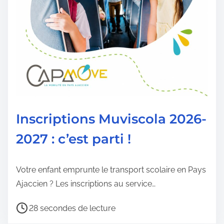
u
r
e
d
e
l
a
p
Inscriptions Muviscola 2026-
u
2027 : c’est parti !
b
l
i
Votre enfant emprunte le transport scolaire en Pays
c
Ajaccien ? Les inscriptions au service…
a
T
t
28 secondes de lecture
e
i