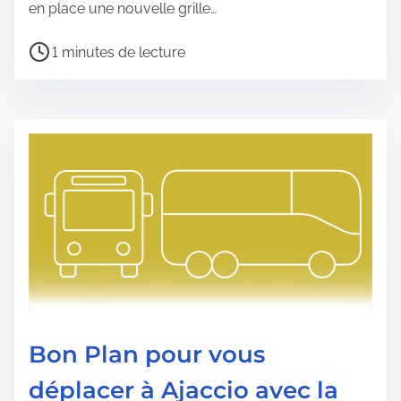
en place une nouvelle grille…
b
T
l
1 minutes de lecture
e
i
m
c
p
a
s
t
d
i
e
o
l
n
e
c
t
u
r
Bon Plan pour vous
e
déplacer à Ajaccio avec la
d