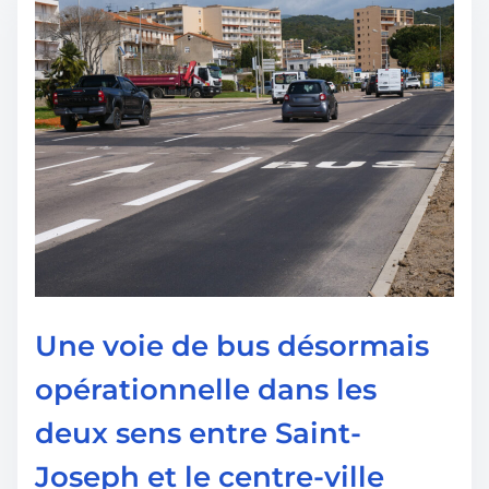
p
d
u
e
b
l
l
e
i
c
c
t
a
u
t
r
i
e
o
d
n
e
Une voie de bus désormais
l
opérationnelle dans les
a
deux sens entre Saint-
p
u
Joseph et le centre-ville
b