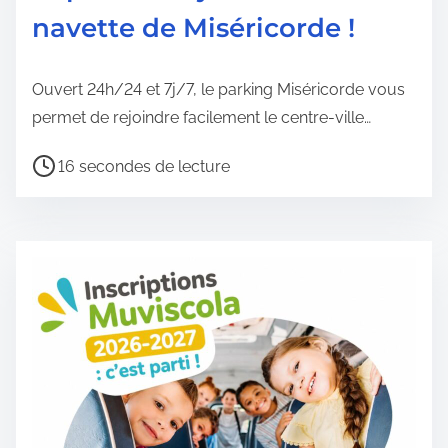
navette de Miséricorde !
e
l
a
Ouvert 24h/24 et 7j/7, le parking Miséricorde vous
p
permet de rejoindre facilement le centre-ville…
u
T
b
16 secondes de lecture
e
l
m
i
p
c
s
a
d
t
e
i
l
o
e
n
c
t