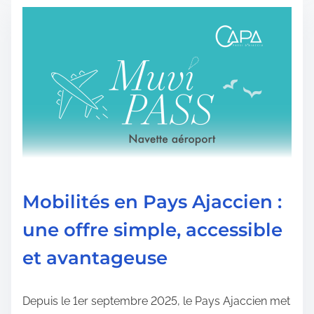
s
d
e
l
e
c
t
u
r
e
Mobilités en Pays Ajaccien :
d
une offre simple, accessible
e
et avantageuse
l
a
p
Depuis le 1er septembre 2025, le Pays Ajaccien met
u