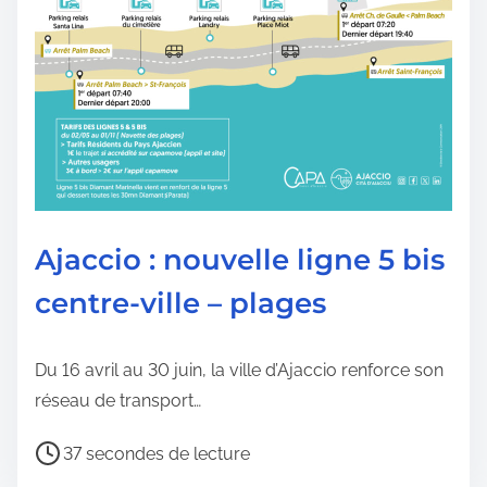
u
r
e
d
e
l
a
p
Ajaccio : nouvelle ligne 5 bis
u
centre-ville – plages
b
l
i
Du 16 avril au 30 juin, la ville d’Ajaccio renforce son
c
réseau de transport…
a
T
t
37 secondes de lecture
e
i