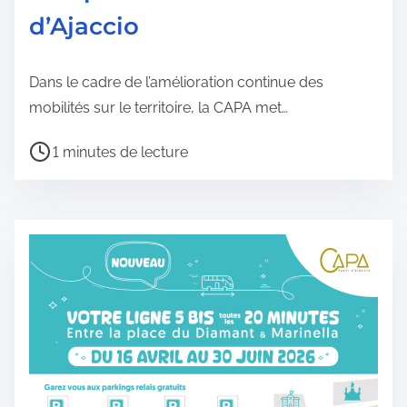
d’Ajaccio
l
i
c
Dans le cadre de l’amélioration continue des
a
mobilités sur le territoire, la CAPA met…
t
T
i
1 minutes de lecture
e
o
m
n
p
s
d
e
l
e
c
t